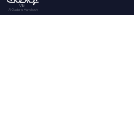
Situé sur la route de Ouarzazate à 10 Km du Golf Royal , à
20 minutes de Marrakech et 30 mn de l’aéroport
Liens Utiles
À propos
Restauration
CGV
Contact
Addresse
El Bour C Al Ouidane