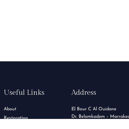
Useful Links
Address
About
El Bour C Al Ouidane
Dr. Belamkadem – Marrake
Restoration
GTC