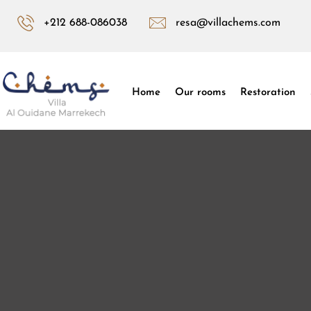
+212 688-086038
resa@villachems.com
Home
Our rooms
Restoration