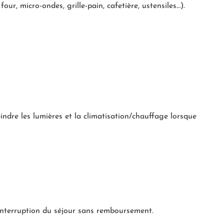
our, micro-ondes, grille-pain, cafetière, ustensiles…).
teindre les lumières et la climatisation/chauffage lorsque
l’interruption du séjour sans remboursement.