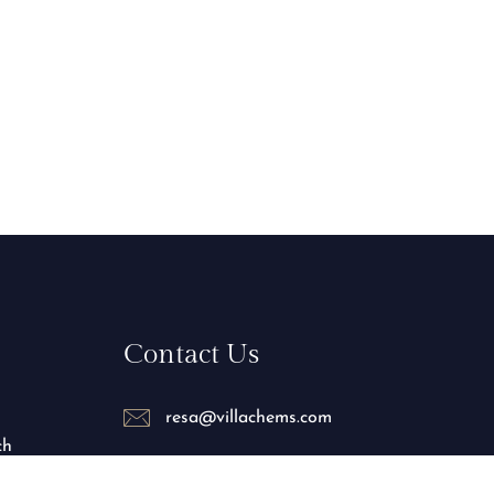
Contact Us
resa@villachems.com
ch
+212 688-086038